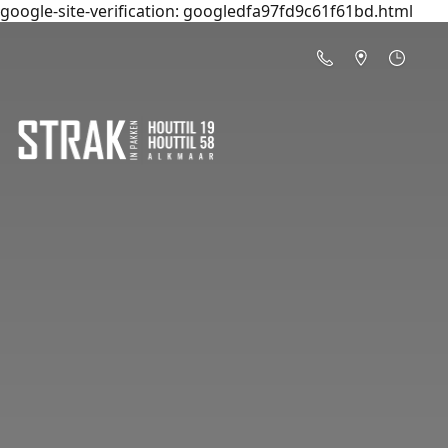
google-site-verification: googledfa97fd9c61f61bd.html