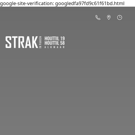
google-site-verification: googledfa97fd9c61f61bd.html