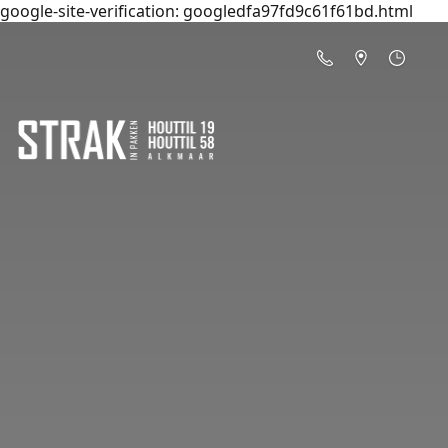
google-site-verification: googledfa97fd9c61f61bd.html