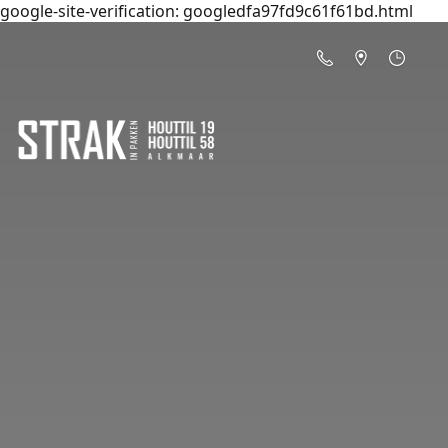
google-site-verification: googledfa97fd9c61f61bd.html